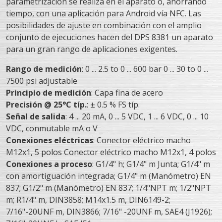
parametrización se realiza en el aparato o, ahorrando
tiempo, con una aplicación para Android vía NFC. Las
posibilidades de ajuste en combinación con el amplio
conjunto de ejecuciones hacen del DPS 8381 un aparato
para un gran rango de aplicaciones exigentes.
Rango de medición
: 0 ... 2.5 to 0 ... 600 bar 0 ... 30 to 0 ...
7500 psi adjustable
Principio de medición
: Capa fina de acero
Precisión @ 25°C típ.
: ± 0.5 % FS típ.
Señal de salida
: 4 ... 20 mA, 0 ... 5 VDC, 1 ... 6 VDC, 0 ... 10
VDC, conmutable mA o V
Conexiones eléctricas
: Conector eléctrico macho
M12x1, 5 polos Conector eléctrico macho M12x1, 4 polos
Conexiones a proceso
: G1/4" h; G1/4" m Junta; G1/4" m
con amortiguación integrada; G1/4" m (Manómetro) EN
837; G1/2" m (Manómetro) EN 837; 1/4"NPT m; 1/2"NPT
m; R1/4" m, DIN3858; M14x1.5 m, DIN6149-2;
7/16"-20UNF m, DIN3866; 7/16" -20UNF m, SAE4 (J1926);