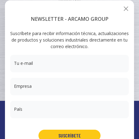
HIDRÓGENO
INDUSTRIAL
NEWSLETTER - ARCAMO GROUP
VEHICULAR
Suscríbete para recibir información técnica, actualizaciones
ARCAMO
de productos y soluciones industriales directamente en tu
FORMACIONES
correo electrónico.
SUMINISTRO A INGENIERÍA
Tu e-mail
Empresa
País
España
Arcamo Controls, S.A.
SUSCRÍBETE
Portugal
Arcamo Portugal, Lda.