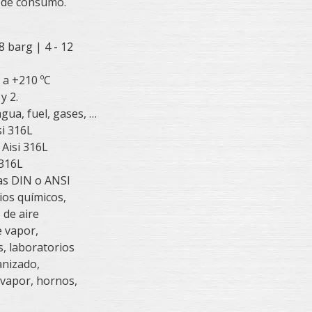
a de consumo.
8 barg | 4 - 12
 a +210 ºC
y 2.
gua, fuel, gases, …
si 316L
 Aisi 316L
 316L
as DIN o ANSI
ios químicos,
 de aire
e vapor,
s, laboratorios
anizado,
 vapor, hornos,