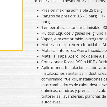
acceder a ella sin desmontarla de la líne
Presión máxima admisible 25 barg
Rangos de presión: 0,5 - 3 barg | 1 - 
barg
Temperatura estándar admisible -30
Fluidos: Líquidos y gases del grupo 1 
Vapor, aire comprimido, nitrógeno, a
Material cuerpo: Acero Inoxidable Ai
Material Interiores: Acero Inoxidable
Material Tapa: Acero Inoxidable Aisi
Conexiones: Rosca BSP o NPT / Brid
Aplicaciones: Instalaciones laborator
instalaciones sanitarias, industriales,
comprimido, fuel-oil, instalaciones d
intercambiadores de calor, destilería
químicos, cilindros y prensas de vulc
tintorerías, lavanderías, planchas de
autoclaves...