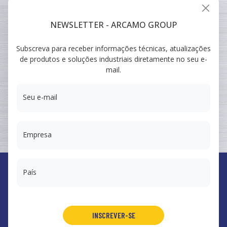
INDUSTRIAL
VEICULAR
NEWSLETTER - ARCAMO GROUP
Subscreva para receber informações técnicas, atualizações
ARCAMO
de produtos e soluções industriais diretamente no seu e-
FORMAÇÕES
mail.
SUMINISTRO A INGENIERÍA
Seu e-mail
Empresa
País
España
Arcamo Controls, S.A.
Portugal
Arcamo Portugal, Lda.
INSCREVER-SE
México
Arcamo México, S.A. de CV