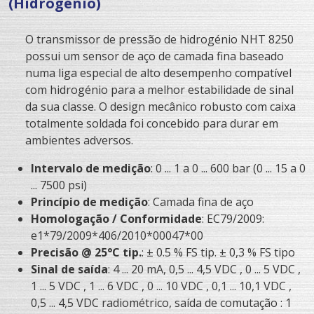
(Hidrogénio)
O transmissor de pressão de hidrogénio NHT 8250
possui um sensor de aço de camada fina baseado
numa liga especial de alto desempenho compatível
com hidrogénio para a melhor estabilidade de sinal
da sua classe. O design mecânico robusto com caixa
totalmente soldada foi concebido para durar em
ambientes adversos.
Intervalo de medição
: 0 ... 1 a 0 ... 600 bar (0 ... 15 a 0
... 7500 psi)
Princípio de medição
: Camada fina de aço
Homologação / Conformidade
: EC79/2009:
e1*79/2009*406/2010*00047*00
Precisão @ 25°C tip.
: ± 0.5 % FS tip. ± 0,3 % FS tipo
Sinal de saída
: 4 ... 20 mA, 0,5 ... 4,5 VDC , 0 ... 5 VDC ,
1 ... 5 VDC , 1 ... 6 VDC , 0 ... 10 VDC , 0,1 ... 10,1 VDC ,
0,5 ... 4,5 VDC radiométrico, saída de comutação : 1