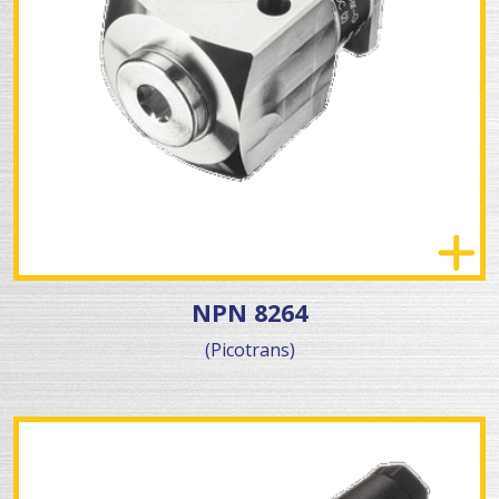
NPN 8264
(Picotrans)