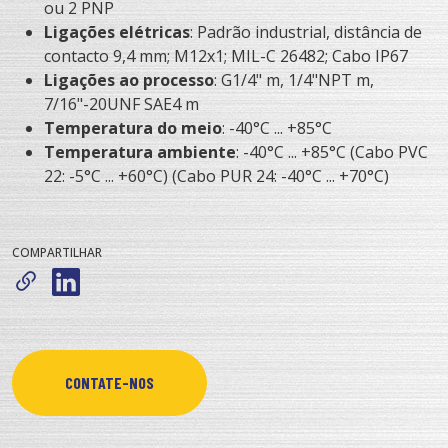
ou 2 PNP
Ligações elétricas
: Padrão industrial, distância de
contacto 9,4 mm; M12x1; MIL-C 26482; Cabo IP67
Ligações ao processo
: G1/4" m, 1/4"NPT m,
7/16"-20UNF SAE4 m
Temperatura do meio
: -40°C ... +85°C
Temperatura ambiente
: -40°C ... +85°C (Cabo PVC
22: -5°C ... +60°C) (Cabo PUR 24: -40°C ... +70°C)
COMPARTILHAR
CONTATE-NOS