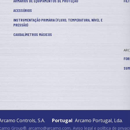
ARMÁRIOS DE EQUIPAMENTOS DE PROTEÇÃO
FIL
ACESSÓRIOS
INSTRUMENTAÇÃO PRIMÁRIA (FLUXO, TEMPERATURA, NÍVEL E
PRESSÃO)
CAUDALÍMETROS MÁSICOS
AR
FOR
SUM
rcamo Controls, S.A.
Portugal
Arcamo Portugal, Lda.
rcamo Group®.
arcamo@arcamo.com
,
Aviso legal e política de priva