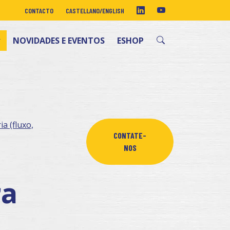
CONTACTO
CASTELLANO
/
ENGLISH
NOVIDADES E EVENTOS
ESHOP
a (fluxo,
CONTATE-
NOS
ra