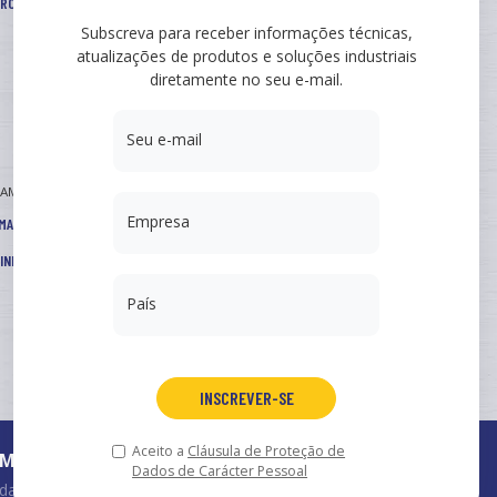
TROS E ACESSÓRIOS
Subscreva para receber informações técnicas,
atualizações de produtos e soluções industriais
diretamente no seu e-mail.
Seu e-mail
CAMO
Empresa
MAÇÕES
INISTRO A INGENIERÍA
País
INSCREVER-SE
Aceito a
Cláusula de Proteção de
México
Arcamo México, S.A. de CV
Dados de Carácter Pessoal
cidade
,
Cookies
.
Desenho web
.