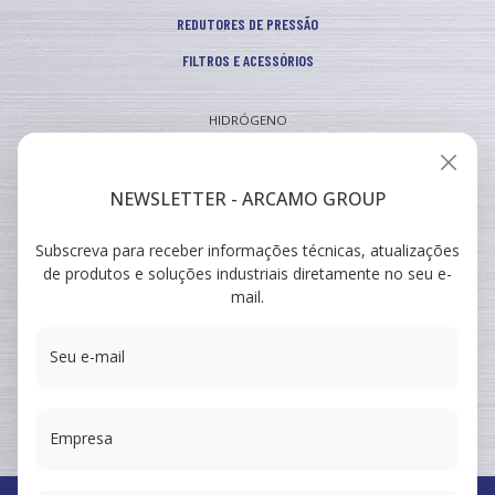
REDUTORES DE PRESSÃO
FILTROS E ACESSÓRIOS
HIDRÓGENO
INDUSTRIAL
VEICULAR
NEWSLETTER - ARCAMO GROUP
Subscreva para receber informações técnicas, atualizações
ARCAMO
de produtos e soluções industriais diretamente no seu e-
FORMAÇÕES
mail.
SUMINISTRO A INGENIERÍA
Seu e-mail
Empresa