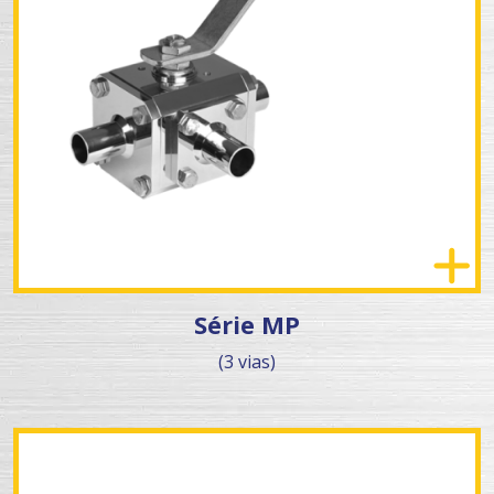
Série MP
(3 vias)