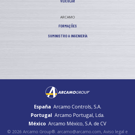
VEICULAR
ARCAMO
FORMAÇÕES
SUMINISTRO A INGENIERÍA
España
Arcamo Controls, S.A.
Portugal
Arcamo Portugal, Lda.
México
Arcamo México, S.A. de CV
© 2026 Arcamo Group®.
arcamo@arcamo.com
,
Aviso legal e