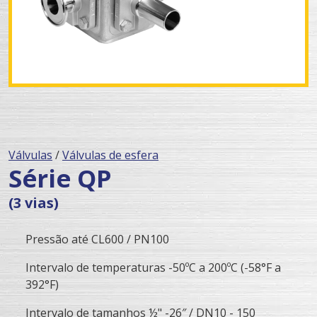
Válvulas
/
Válvulas de esfera
Série QP
(3 vias)
Pressão até CL600 / PN100
Intervalo de temperaturas -50ºC a 200ºC (-58°F a
392°F)
Intervalo de tamanhos ½" -26″ / DN10 - 150