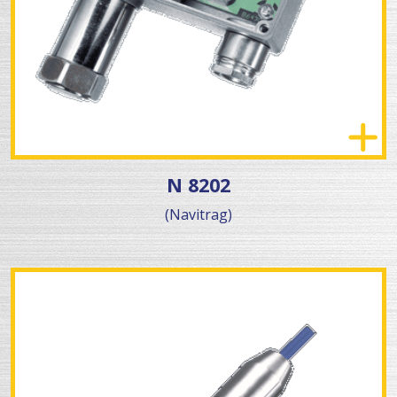
N 8202
(Navitrag)