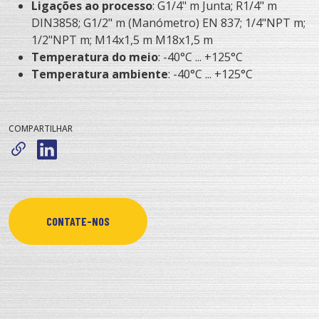
Ligações ao processo
: G1/4" m Junta; R1/4" m
DIN3858; G1/2" m (Manómetro) EN 837; 1/4"NPT m;
1/2"NPT m; M14x1,5 m M18x1,5 m
Temperatura do meio
: -40°C ... +125°C
Temperatura ambiente
: -40°C ... +125°C
COMPARTILHAR
CONTATE-NOS