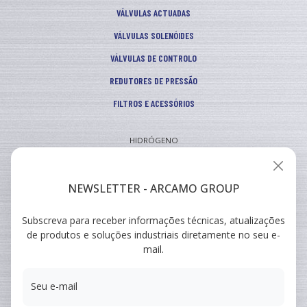
VÁLVULAS ACTUADAS
VÁLVULAS SOLENÓIDES
VÁLVULAS DE CONTROLO
REDUTORES DE PRESSÃO
FILTROS E ACESSÓRIOS
HIDRÓGENO
INDUSTRIAL
VEICULAR
NEWSLETTER - ARCAMO GROUP
Subscreva para receber informações técnicas, atualizações
ARCAMO
de produtos e soluções industriais diretamente no seu e-
FORMAÇÕES
mail.
SUMINISTRO A INGENIERÍA
Seu e-mail