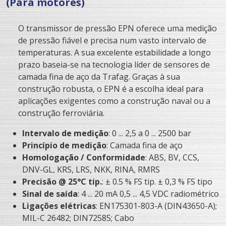
(Para motores)
O transmissor de pressão EPN oferece uma medição
de pressão fiável e precisa num vasto intervalo de
temperaturas. A sua excelente estabilidade a longo
prazo baseia-se na tecnologia líder de sensores de
camada fina de aço da Trafag. Graças à sua
construção robusta, o EPN é a escolha ideal para
aplicações exigentes como a construção naval ou a
construção ferroviária.
Intervalo de medição
: 0 ... 2,5 a 0 ... 2500 bar
Princípio de medição
: Camada fina de aço
Homologação / Conformidade
: ABS, BV, CCS,
DNV-GL, KRS, LRS, NKK, RINA, RMRS
Precisão @ 25°C tip.
: ± 0.5 % FS tip. ± 0,3 % FS tipo
Sinal de saída
: 4 ... 20 mA 0,5 ... 4,5 VDC radiométrico
Ligações elétricas
: EN175301-803-A (DIN43650-A);
MIL-C 26482; DIN72585; Cabo