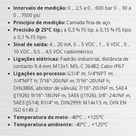
Intervalo de medição:
0 ... 2,5 a 0 ... 600 bar 0 ... 30 a
0 ... 7500 psi
Princípio de medição:
Camada fina de aço
Precisão @ 25°C tip.:
± 0,3 % FS tip. ± 0,15 % FS tipo
± 0,1 % FS tipo
Sinal de saída:
4 ... 20 mA, 0 ... 5 VDC , 1 ... 6 VDC , 0 ...
10 VDC , 0,5 ... 4,5 VDC radiométrico
Ligações elétricas:
Padrão industrial, distância de
contacto 9,4 mm; M12x1; MIL-C 26482; Cabo IP67
Ligações ao processo:
G1/4" m; 1/4"NPT m;
1/4"NPT h; 7/16"-20UNF m; 7/16"-20UNF h,
DIN3866, abridor de válvula; 7/16"-20UNF m, SAE4
(J1926); 9/16"-18UNF m, SAE6 (J1926); 3/8"-24UNF m,
SAE3 (J514); R1/4" m, DIN2999; M14x1.5 m, DIN EN
ISO 6149-2
Temperatura do meio:
-40°C ... +125°C
Temperatura ambiente:
-40°C ... +125°C