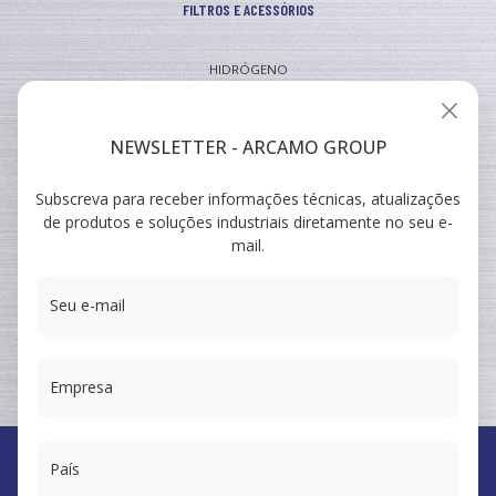
FILTROS E ACESSÓRIOS
HIDRÓGENO
INDUSTRIAL
VEICULAR
NEWSLETTER - ARCAMO GROUP
Subscreva para receber informações técnicas, atualizações
ARCAMO
de produtos e soluções industriais diretamente no seu e-
FORMAÇÕES
mail.
SUMINISTRO A INGENIERÍA
Seu e-mail
Empresa
País